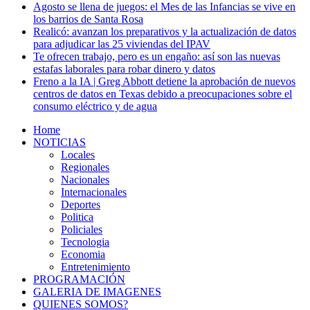
Agosto se llena de juegos: el Mes de las Infancias se vive en
los barrios de Santa Rosa
Realicó: avanzan los preparativos y la actualización de datos
para adjudicar las 25 viviendas del IPAV
Te ofrecen trabajo, pero es un engaño: así son las nuevas
estafas laborales para robar dinero y datos
Freno a la IA | Greg Abbott detiene la aprobación de nuevos
centros de datos en Texas debido a preocupaciones sobre el
consumo eléctrico y de agua
Home
NOTICIAS
Locales
Regionales
Nacionales
Internacionales
Deportes
Politica
Policiales
Tecnologia
Economia
Entretenimiento
PROGRAMACIÓN
GALERIA DE IMAGENES
QUIENES SOMOS?