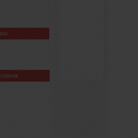
ario
acebook