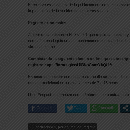
El objetivo es el control de la población canina y felina po
la promoción de la sanidad de los perros y gatos.
Registro de animales
A partir de la ordenanza N° 37/2021 que regula la tenencia y
compañía en el ejido urbano, continuamos impulsando el Re
virtual al mismo.
Completando la siguiente planilla on line queda inscript
registro:
https://forms.gle/xU63KoGoaxYftQUt9
En caso de no poder completar esta planilla se puede dirigir 
manera tradicional de lunes a viernes de 7 a 13 horas.
https://impactoinformativo.com.ar/informe-como-actuar-ante-
,
,
,
castraciones
perros
realico
registro