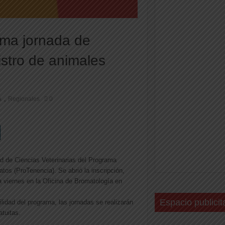
ama jornada de
istro de animales
,
a
Regionales
0
ad de Ciencias Veterinarias del Programa
os (ProTenencia). Se abrió la inscripción,
 a viernes en la Oficina de Bromatología en
Espacio publicit
lidad del programa, las jornadas se realizarán
atuitas.