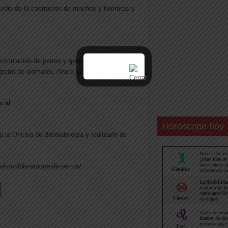
r medio de la castración de machos y hembras y
 circulación de perros y gatos o animales de
gistro de animales. Ahora se anexa una opción
o al
Horoscopo hoy
a la Oficina de Bromatología y realizarlo de
el-posible-ataque-de-perros/