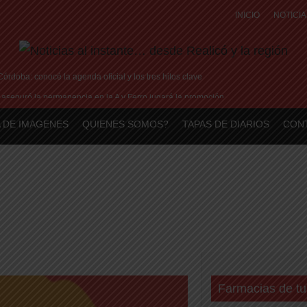
INICIO
NOTICIA
órdoba: conocé la agenda oficial y los tres hitos clave
aseguró la permanencia en la A y Ferro jugará la promoción
papa León XIV a la Argentina para noviembre de 2026
 DE IMAGENES
QUIENES SOMOS?
TAPAS DE DIARIOS
CON
 Rosa suma espacios de paseo, coloca adoquinado y amplía los senderos
a: cómo impacta el endeudamiento y la mora en La Pampa
Farmacias de tu