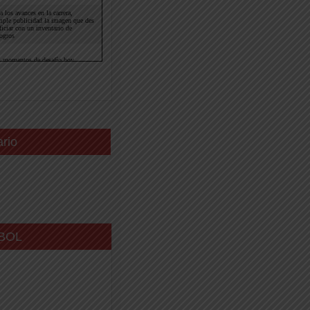
ario
BOL