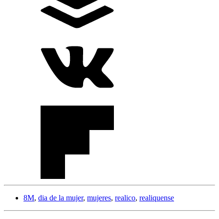
8M
,
dia de la mujer
,
mujeres
,
realico
,
realiquense