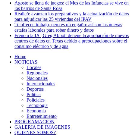
Agosto se llena de juegos: el Mes de las Infancias se vive en
los barrios de Santa Rosa
Realicó: avanzan los preparativos y la actualización de datos
para adjudicar las 25 viviendas del IPAV
Te ofrecen trabajo, pero es un engaño: así son las nuevas
estafas laborales para robar dinero y datos
Freno a la IA | Greg Abbott detiene la aprobación de nuevos
centros de datos en Texas debido a preocupaciones sobre el
consumo eléctrico y de agua
Home
NOTICIAS
Locales
Regionales
Nacionales
Internacionales
Deportes
Politica
Policiales
Tecnologia
Economia
Entretenimiento
PROGRAMACIÓN
GALERIA DE IMAGENES
QUIENES SOMOS?