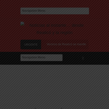
les en el Relleno Sanitario
Vecinos de Realicó se manifestaron en la plaza ce
URGENTE
l de Montevideo: «¿Nos dieron a Messi?»
toria de amor: «Hoy, por fin, podemos dejar de escondernos»
con Argentina y a su «política exterior ideologizada y de confrontación»
les en el Relleno Sanitario