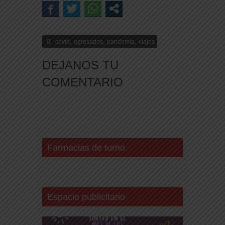
,
,
,
covid
egresados
pandemia
viajes
DEJANOS TU
COMENTARIO
Farmacias de turno
Espacio publicitario