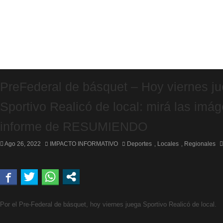
PreFederal de básquet – Hoy viernes j
Sportivo Realicó de local: mirá las imá
informe de RESUMIENDO
Ago 26, 2022
IMPACTO INFORMATIVO
Deportes
Locales
Regionales
,
,
Por el Pre-Federal de básquet, hoy viernes juega Sportivo Realicó de local.