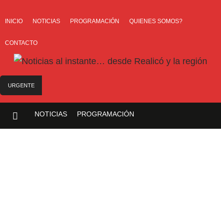
INICIO
NOTICIAS
PROGRAMACIÓN
QUIENES SOMOS?
CONTACTO
URGENTE
Trágico choque frontal en la Ruta Provincial 101: un muerto y tres heridos cerca
NOTICIAS
PROGRAMACIÓN
de Speluzzi
SANTA ROSA – El municipio plantó más de 600 árboles en el Relleno Sanitario
GALERIA DE IMAGENES
QUIENES SOMOS?
Vecinos de Realicó se manifestaron en la plaza central en contra de la «Ley de
Tierras»
TAPAS DE DIARIOS
CONTACTO
River lo descartó y el pibe Jaime brilla en Peñarol de Montevideo: «¿Nos dieron
a Messi?»
Camilota presentó a su nueva novia y contó su historia de amor: «Hoy, por fin,
podemos dejar de escondernos»