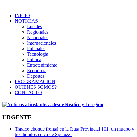
INICIO
NOTICIAS
Locales
Regionales
Nacionales
Internacionales
Policiales
Tecnologia
Politica
Entretenimiento
Economia
Deportes
PROGRAMACIÓN
QUIENES SOMOS?
CONTACTO
URGENTE
Trágico choque frontal en la Ruta Provincial 101: un muerto y
tres heridos cerca de Speluzzi