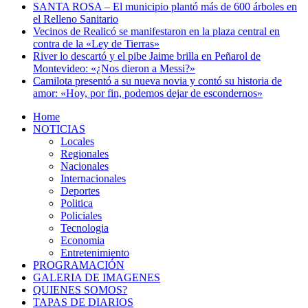
SANTA ROSA – El municipio plantó más de 600 árboles en
el Relleno Sanitario
Vecinos de Realicó se manifestaron en la plaza central en
contra de la «Ley de Tierras»
River lo descartó y el pibe Jaime brilla en Peñarol de
Montevideo: «¿Nos dieron a Messi?»
Camilota presentó a su nueva novia y contó su historia de
amor: «Hoy, por fin, podemos dejar de escondernos»
Home
NOTICIAS
Locales
Regionales
Nacionales
Internacionales
Deportes
Politica
Policiales
Tecnologia
Economia
Entretenimiento
PROGRAMACIÓN
GALERIA DE IMAGENES
QUIENES SOMOS?
TAPAS DE DIARIOS