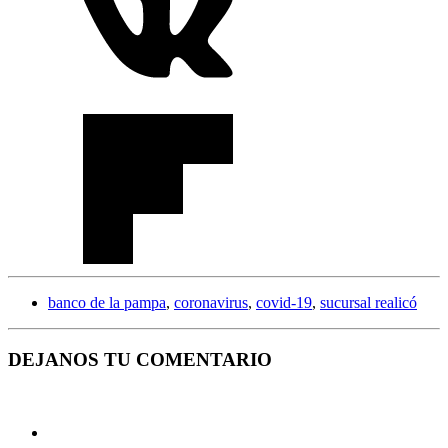
banco de la pampa
,
coronavirus
,
covid-19
,
sucursal realicó
DEJANOS TU COMENTARIO