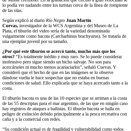
lo podía ver nadando entre los turistas cerca de la línea de rompiente
de las olas.
Según explicó al diario
Río Negro
Juan Martín
Cuevas,
investigador de la WCS Argentina y del Museo de La
Plata, el tiburón del video sería de la variedad denominada
vulgarmente como bacota (Carcharhinus brachyurus). Se trataría de
una ejemplar juvenil por su tamaño.
¿Por qué este tiburón se acercó tanto, mucho más que los
otros?
“Es totalmente inédito y muy raro. Se lo puede considerar
inofensivo pero sigue siendo un bicho salvaje. No son para
acercárseles ni mucho menos acariaciarlos”, señaló Cuevas. Y
consideró que el hecho de que en las imágenes se lo observe
dándose vuelta le hace sospechar que no estaba en buenas
condiciones de salud. Ello explicaría que se haya acercado tanto a la
costa.
El tiburón bacota
es una de las 10 especies que se arriman a la costa
de las 55 descriptas para el mar argentino
, de las que en ningún caso
hay registros de ataques a bañistas. El tiburón bacota s
e halla en
peligro de extinción debido principalmente a la pesca recreativa con
caña y a la comercial con redes.
“Su condición actual es de fragilidad y vulnerabilidad como todos