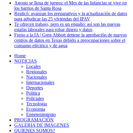
Agosto se llena de juegos: el Mes de las Infancias se vive en
los barrios de Santa Rosa
Realicó: avanzan los preparativos y la actualización de datos
para adjudicar las 25 viviendas del IPAV
Te ofrecen trabajo, pero es un engaño: así son las nuevas
estafas laborales para robar dinero y datos
Freno a la IA | Greg Abbott detiene la aprobación de nuevos
centros de datos en Texas debido a preocupaciones sobre el
consumo eléctrico y de agua
Home
NOTICIAS
Locales
Regionales
Nacionales
Internacionales
Deportes
Politica
Policiales
Tecnologia
Economia
Entretenimiento
PROGRAMACIÓN
GALERIA DE IMAGENES
QUIENES SOMOS?