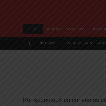
 un muerto y tres heridos cerca de Speluzzi
SANTA ROSA – El municipio plantó 
URGENTE
NOTICIAS
PROGRAMACIÓN
GALE
Por «puenteo» en convenios co