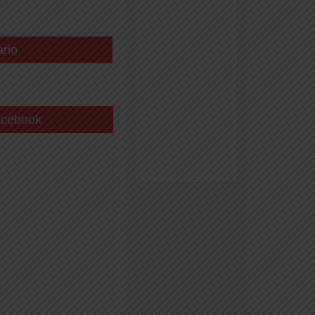
ario
acebook