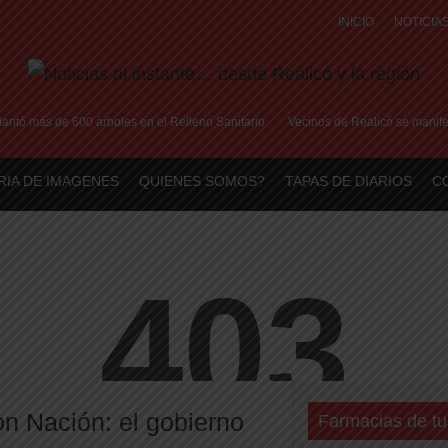
INICIO
NOTICIA
más de 600 árboles en el Relleno Sanitario
Vecinos de Realicó se manifestaron
RIA DE IMAGENES
QUIENES SOMOS?
TAPAS DE DIARIOS
C
n Nación: el gobierno
Farmacias de tu