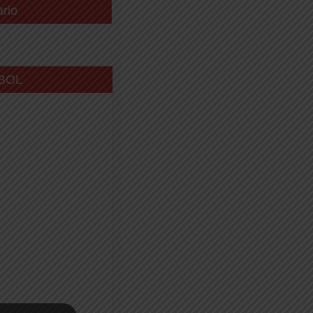
ario
BOL