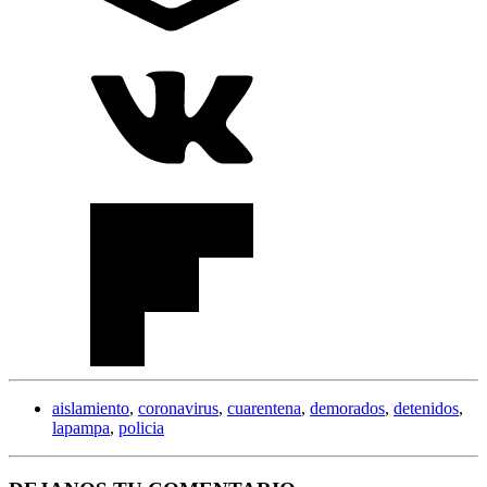
aislamiento
,
coronavirus
,
cuarentena
,
demorados
,
detenidos
,
lapampa
,
policia