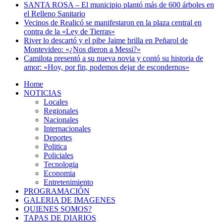
SANTA ROSA – El municipio plantó más de 600 árboles en
el Relleno Sanitario
Vecinos de Realicó se manifestaron en la plaza central en
contra de la «Ley de Tierras»
River lo descartó y el pibe Jaime brilla en Peñarol de
Montevideo: «¿Nos dieron a Messi?»
Camilota presentó a su nueva novia y contó su historia de
amor: «Hoy, por fin, podemos dejar de escondernos»
Home
NOTICIAS
Locales
Regionales
Nacionales
Internacionales
Deportes
Politica
Policiales
Tecnologia
Economia
Entretenimiento
PROGRAMACIÓN
GALERIA DE IMAGENES
QUIENES SOMOS?
TAPAS DE DIARIOS