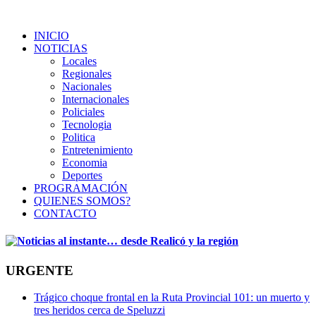
INICIO
NOTICIAS
Locales
Regionales
Nacionales
Internacionales
Policiales
Tecnologia
Politica
Entretenimiento
Economia
Deportes
PROGRAMACIÓN
QUIENES SOMOS?
CONTACTO
URGENTE
Trágico choque frontal en la Ruta Provincial 101: un muerto y
tres heridos cerca de Speluzzi