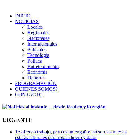
INICIO
NOTICIAS
Locales
Regionales
Nacionales
Internacionales
Policiales
Tecnologia
Politica
Entretenimiento
Economia
Deportes
PROGRAMACIÓN
QUIENES SOMOS?
CONTACTO
URGENTE
Te ofrecen trabajo, pero es un engaño: así son las nuevas
estafas laborales para robar dinero y datos