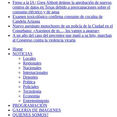
Freno a la IA | Greg Abbott detiene la aprobación de nuevos
centros de datos en Texas debido a preocupaciones sobre el
consumo eléctrico y de agua
Examen toxicológico confirma consumo de cocaína de
Candela Arizaga
Nuevo asesinato motochorro de un policía de la Ciudad en el
Conurbano: «Asesinos de m…, los vamos a agarrar»
A un año del caso del preceptor que mató a su hijo, marchan
al Congreso contra la violencia vicaria
Home
NOTICIAS
Locales
Regionales
Nacionales
Internacionales
Deportes
Politica
Policiales
Tecnologia
Economia
Entretenimiento
PROGRAMACIÓN
GALERIA DE IMAGENES
QUIENES SOMOS?