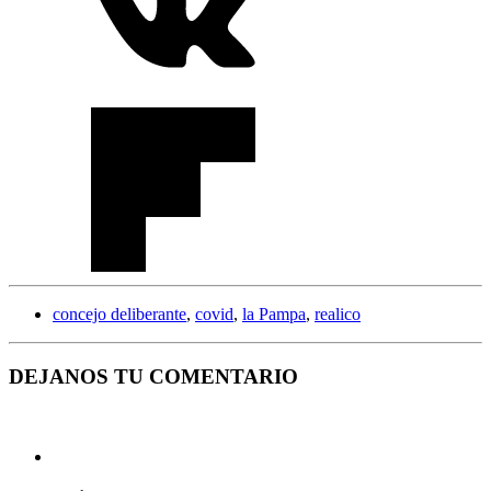
concejo deliberante
,
covid
,
la Pampa
,
realico
DEJANOS TU COMENTARIO