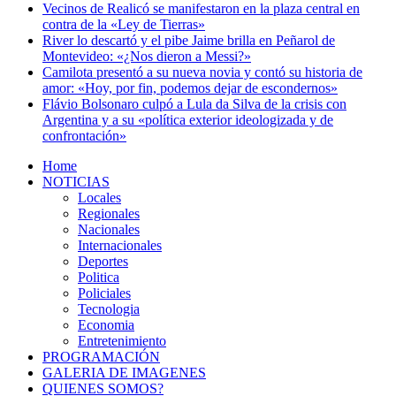
Vecinos de Realicó se manifestaron en la plaza central en
contra de la «Ley de Tierras»
River lo descartó y el pibe Jaime brilla en Peñarol de
Montevideo: «¿Nos dieron a Messi?»
Camilota presentó a su nueva novia y contó su historia de
amor: «Hoy, por fin, podemos dejar de escondernos»
Flávio Bolsonaro culpó a Lula da Silva de la crisis con
Argentina y a su «política exterior ideologizada y de
confrontación»
Home
NOTICIAS
Locales
Regionales
Nacionales
Internacionales
Deportes
Politica
Policiales
Tecnologia
Economia
Entretenimiento
PROGRAMACIÓN
GALERIA DE IMAGENES
QUIENES SOMOS?