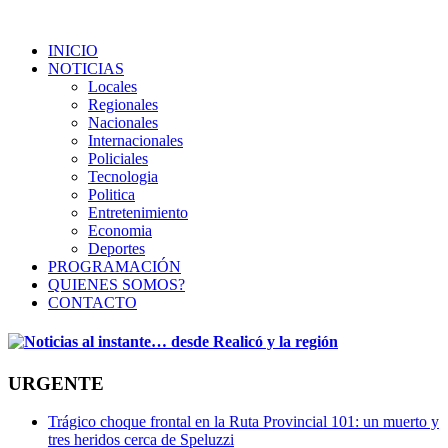
INICIO
NOTICIAS
Locales
Regionales
Nacionales
Internacionales
Policiales
Tecnologia
Politica
Entretenimiento
Economia
Deportes
PROGRAMACIÓN
QUIENES SOMOS?
CONTACTO
URGENTE
Trágico choque frontal en la Ruta Provincial 101: un muerto y
tres heridos cerca de Speluzzi