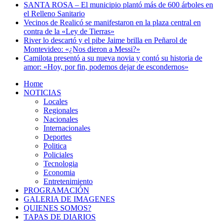
SANTA ROSA – El municipio plantó más de 600 árboles en
el Relleno Sanitario
Vecinos de Realicó se manifestaron en la plaza central en
contra de la «Ley de Tierras»
River lo descartó y el pibe Jaime brilla en Peñarol de
Montevideo: «¿Nos dieron a Messi?»
Camilota presentó a su nueva novia y contó su historia de
amor: «Hoy, por fin, podemos dejar de escondernos»
Home
NOTICIAS
Locales
Regionales
Nacionales
Internacionales
Deportes
Politica
Policiales
Tecnologia
Economia
Entretenimiento
PROGRAMACIÓN
GALERIA DE IMAGENES
QUIENES SOMOS?
TAPAS DE DIARIOS