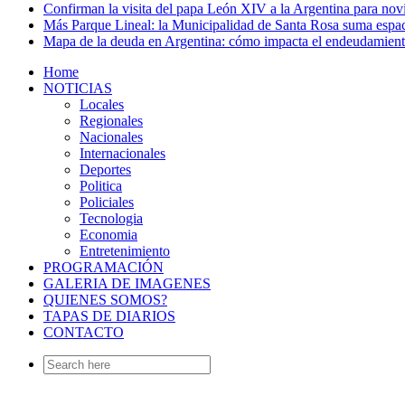
Confirman la visita del papa León XIV a la Argentina para no
Más Parque Lineal: la Municipalidad de Santa Rosa suma espac
Mapa de la deuda en Argentina: cómo impacta el endeudamien
Home
NOTICIAS
Locales
Regionales
Nacionales
Internacionales
Deportes
Politica
Policiales
Tecnologia
Economia
Entretenimiento
PROGRAMACIÓN
GALERIA DE IMAGENES
QUIENES SOMOS?
TAPAS DE DIARIOS
CONTACTO
Search
for: