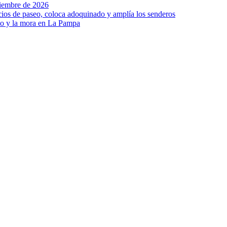
viembre de 2026
ios de paseo, coloca adoquinado y amplía los senderos
to y la mora en La Pampa