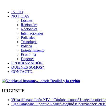
INICIO
NOTICIAS
Locales
Regionales
Nacionales
Internacionales
Policiales
Tecnologia
Politica
Entretenimiento
Economia
Deportes
PROGRAMACIÓN
QUIENES SOMOS?
CONTACTO
URGENTE
Visita del papa León XIV a Córdoba: conocé la agenda oficial y 
Liga Pampeana: Sportivo Realicó aseguró la permanencia en la