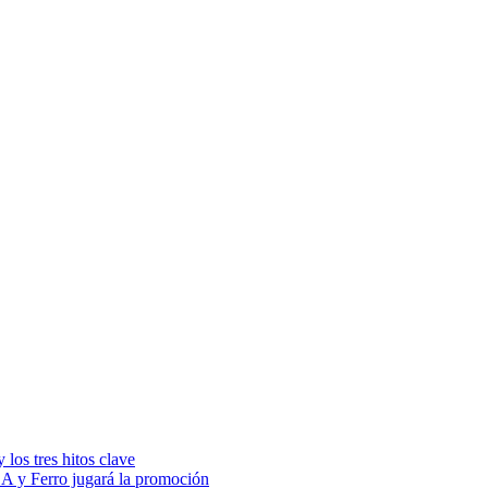
los tres hitos clave
 A y Ferro jugará la promoción