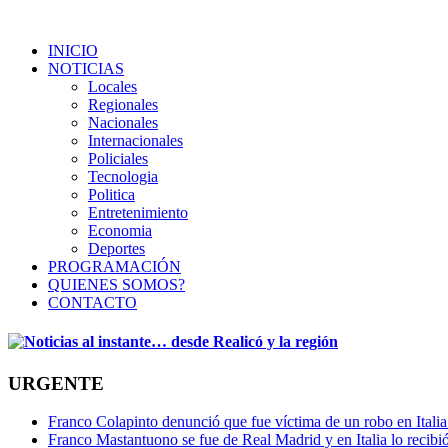
INICIO
NOTICIAS
Locales
Regionales
Nacionales
Internacionales
Policiales
Tecnologia
Politica
Entretenimiento
Economia
Deportes
PROGRAMACIÓN
QUIENES SOMOS?
CONTACTO
URGENTE
Franco Colapinto denunció que fue víctima de un robo en Italia
Franco Mastantuono se fue de Real Madrid y en Italia lo recibió