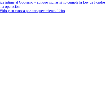
cia que intime al Gobierno y aplique multas si no cumple la Ley de Fondos
una operación
ido y su esposa por enriquecimiento ilícito