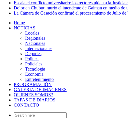
Escala el conflicto universitario: los rectores piden a la Justi
Dolor en Chubut: murió el intendente de Gaiman en medio de 
La Cámara de Casación confirmó el procesamiento de Julio de V
Home
NOTICIAS
Locales
Regionales
Nacionales
Internacionales
Deportes
Politica
Policiales
Tecnologia
Economia
Entretenimiento
PROGRAMACIÓN
GALERIA DE IMAGENES
QUIENES SOMOS?
TAPAS DE DIARIOS
CONTACTO
Search
for: