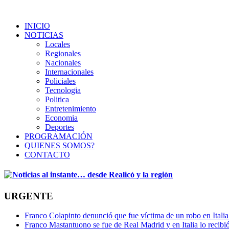
INICIO
NOTICIAS
Locales
Regionales
Nacionales
Internacionales
Policiales
Tecnologia
Politica
Entretenimiento
Economia
Deportes
PROGRAMACIÓN
QUIENES SOMOS?
CONTACTO
URGENTE
Franco Colapinto denunció que fue víctima de un robo en Italia
Franco Mastantuono se fue de Real Madrid y en Italia lo recibió