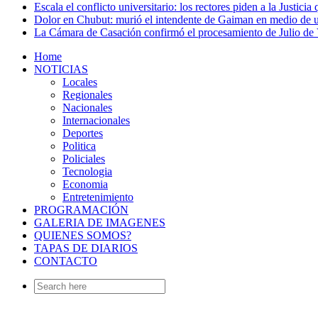
Escala el conflicto universitario: los rectores piden a la Justi
Dolor en Chubut: murió el intendente de Gaiman en medio de 
La Cámara de Casación confirmó el procesamiento de Julio de V
Home
NOTICIAS
Locales
Regionales
Nacionales
Internacionales
Deportes
Politica
Policiales
Tecnologia
Economia
Entretenimiento
PROGRAMACIÓN
GALERIA DE IMAGENES
QUIENES SOMOS?
TAPAS DE DIARIOS
CONTACTO
Search
for: