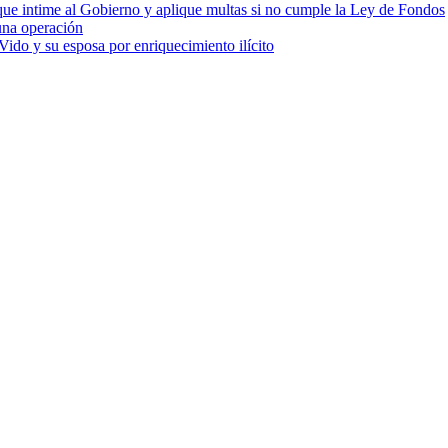
cia que intime al Gobierno y aplique multas si no cumple la Ley de Fondos
una operación
ido y su esposa por enriquecimiento ilícito