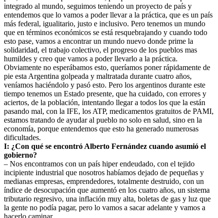
integrado al mundo, seguimos teniendo un proyecto de país y
entendemos que lo vamos a poder llevar a la práctica, que es un país
más federal, igualitario, justo e inclusivo. Pero tenemos un mundo
que en términos económicos se está resquebrajando y cuando todo
esto pase, vamos a encontrar un mundo nuevo donde prime la
solidaridad, el trabajo colectivo, el progreso de los pueblos mas
humildes y creo que vamos a poder llevarlo a la práctica.
Obviamente no esperábamos esto, queríamos poner rápidamente de
pie esta Argentina golpeada y maltratada durante cuatro años,
veníamos haciéndolo y pasó esto. Pero los argentinos durante este
tiempo tenemos un Estado presente, que ha cuidado, con errores y
aciertos, de la población, intentando llegar a todos los que la están
pasando mal, con la IFE, los ATP, medicamentos gratuitos de PAMI,
estamos tratando de ayudar al pueblo no solo en salud, sino en la
economía, porque entendemos que esto ha generado numerosas
dificultades.
I: ¿Con qué se encontró Alberto Fernández cuando asumió el
gobierno?
– Nos encontramos con un país hiper endeudado, con el tejido
incipiente industrial que nosotros habíamos dejado de pequeñas y
medianas empresas, emprendedores, totalmente destruido, con un
índice de desocupación que aumentó en los cuatro años, un sistema
tributario regresivo, una inflación muy alta, boletas de gas y luz que
la gente no podía pagar, pero lo vamos a sacar adelante y vamos a
hacerlo caminar.