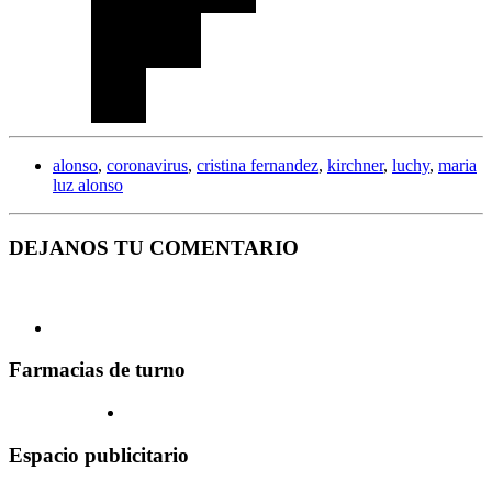
alonso
,
coronavirus
,
cristina fernandez
,
kirchner
,
luchy
,
maria
luz alonso
DEJANOS TU COMENTARIO
Farmacias de turno
Espacio publicitario