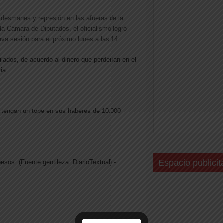
 desmanes y represión en las afueras de la
la Cámara de Diputados, el oficialismo logró
va sesión para el próximo lunes a las 14.
lados, de acuerdo al dinero que perderían en el
ia.
e tengan un tope en sus haberes de 10.000
Espacio publicit
esos. (Fuente gentileza: DiarioTextual).-