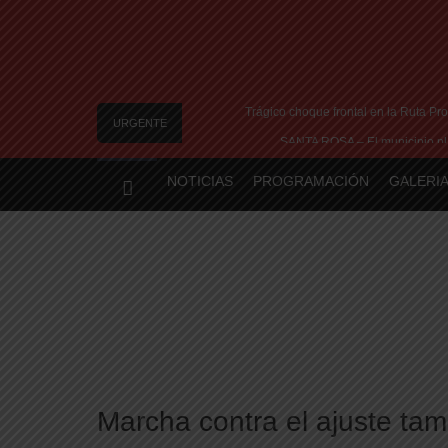
Trágico choque frontal en la Ruta Pro
URGENTE
SANTA ROSA – El municipio pla
Vecinos de Realicó se manifestaron 
NOTICIAS
PROGRAMACIÓN
GALERIA
River lo descartó y el pibe Jaime br
Camilota presentó a su nueva novia y contó su
Marcha contra el ajuste t