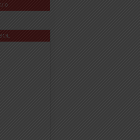
ario
BOL