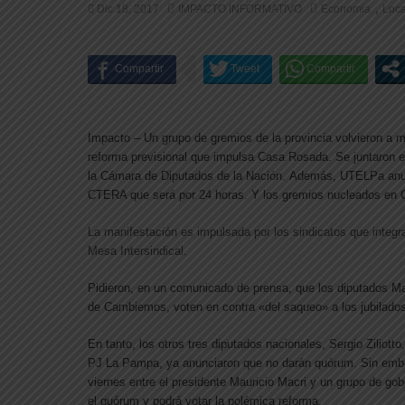
,
Dic 18, 2017
IMPACTO INFORMATIVO
Economia
Loca
Impacto – Un grupo de gremios de la provincia volvieron a m
reforma previsional que impulsa Casa Rosada. Se juntaron 
la Cámara de Diputados de la Nación. Además, UTELPa anun
CTERA que será por 24 horas. Y los gremios nucleados en 
La manifestación es impulsada por los sindicatos que integr
Mesa Intersindical.
Pidieron, en un comunicado de prensa, que los diputados M
de Cambiemos, voten en contra «del saqueo» a los jubilados
En tanto, los otros tres diputados nacionales, Sergio Ziliott
PJ La Pampa, ya anunciaron que no darán quórum. Sin embarg
viernes entre el presidente Mauricio Macri y un grupo de gob
el quórum y podrá votar la polémica reforma.