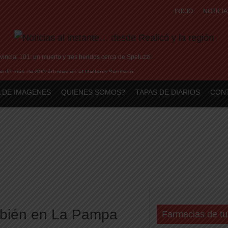
INICIO
NOTICIA
vincial 101: un muerto y tres heridos cerca de Speluzzi
ntó más de 600 árboles en el Relleno Sanitario
en la plaza central en contra de la «Ley de Tierras»
 DE IMAGENES
QUIENES SOMOS?
TAPAS DE DIARIOS
CON
illa en Peñarol de Montevideo: «¿Nos dieron a Messi?»
 historia de amor: «Hoy, por fin, podemos dejar de escondernos»
ambién en La Pampa
Farmacias de tu