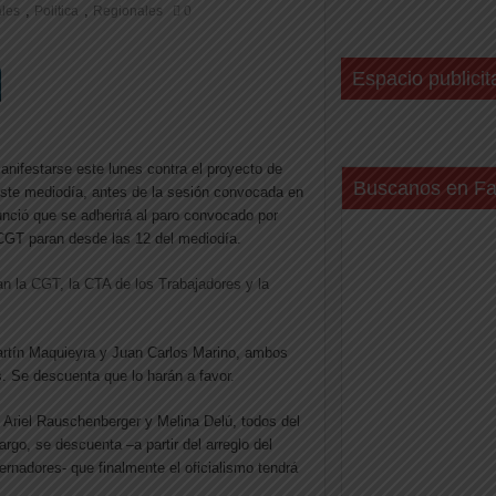
,
,
les
Politica
Regionales
0
Espacio publicit
anifestarse este lunes contra el proyecto de
Buscanos en F
este mediodía, antes de la sesión convocada en
ció que se adherirá al paro convocado por
CGT paran desde las 12 del mediodía.
an la CGT, la CTA de los Trabajadores y la
artín Maquieyra y Juan Carlos Marino, ambos
. Se descuenta que lo harán a favor.
o, Ariel Rauschenberger y Melina Delú, todos del
o, se descuenta –a partir del arreglo del
ernadores- que finalmente el oficialismo tendrá