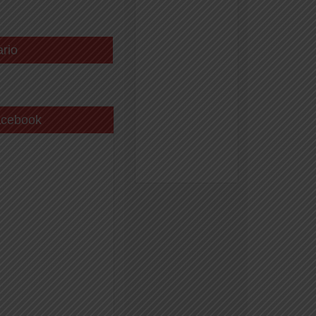
ario
acebook