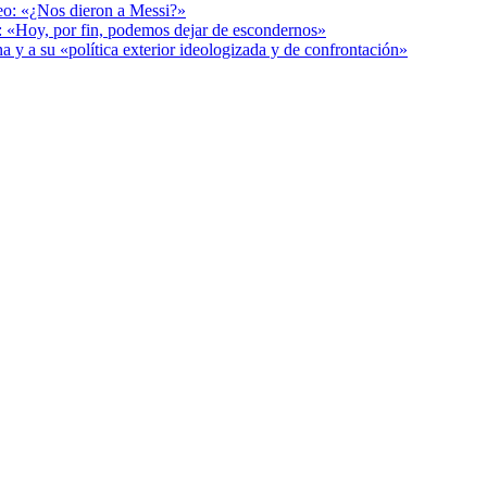
deo: «¿Nos dieron a Messi?»
r: «Hoy, por fin, podemos dejar de escondernos»
a y a su «política exterior ideologizada y de confrontación»