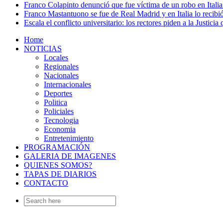
Franco Colapinto denunció que fue víctima de un robo en Italia
Franco Mastantuono se fue de Real Madrid y en Italia lo recibió
Escala el conflicto universitario: los rectores piden a la Justi
Home
NOTICIAS
Locales
Regionales
Nacionales
Internacionales
Deportes
Politica
Policiales
Tecnologia
Economia
Entretenimiento
PROGRAMACIÓN
GALERIA DE IMAGENES
QUIENES SOMOS?
TAPAS DE DIARIOS
CONTACTO
Search
for: