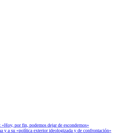
r: «Hoy, por fin, podemos dejar de escondernos»
a y a su «política exterior ideologizada y de confrontación»