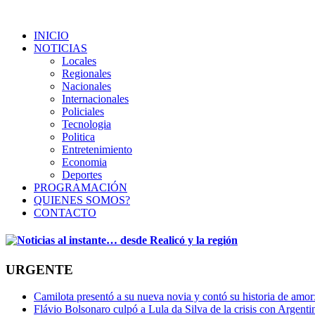
INICIO
NOTICIAS
Locales
Regionales
Nacionales
Internacionales
Policiales
Tecnologia
Politica
Entretenimiento
Economia
Deportes
PROGRAMACIÓN
QUIENES SOMOS?
CONTACTO
URGENTE
Camilota presentó a su nueva novia y contó su historia de amo
Flávio Bolsonaro culpó a Lula da Silva de la crisis con Argentin