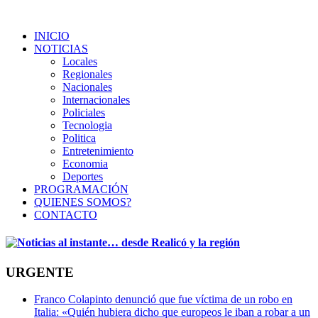
INICIO
NOTICIAS
Locales
Regionales
Nacionales
Internacionales
Policiales
Tecnologia
Politica
Entretenimiento
Economia
Deportes
PROGRAMACIÓN
QUIENES SOMOS?
CONTACTO
URGENTE
Franco Colapinto denunció que fue víctima de un robo en
Italia: «Quién hubiera dicho que europeos le iban a robar a un