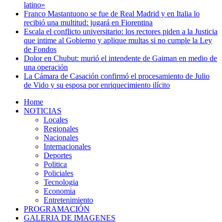
latino»
Franco Mastantuono se fue de Real Madrid y en Italia lo
recibió una multitud: jugará en Fiorentina
Escala el conflicto universitario: los rectores piden a la Justicia
que intime al Gobierno y aplique multas si no cumple la Ley
de Fondos
Dolor en Chubut: murió el intendente de Gaiman en medio de
una operación
La Cámara de Casación confirmó el procesamiento de Julio
de Vido y su esposa por enriquecimiento ilícito
Home
NOTICIAS
Locales
Regionales
Nacionales
Internacionales
Deportes
Politica
Policiales
Tecnologia
Economia
Entretenimiento
PROGRAMACIÓN
GALERIA DE IMAGENES