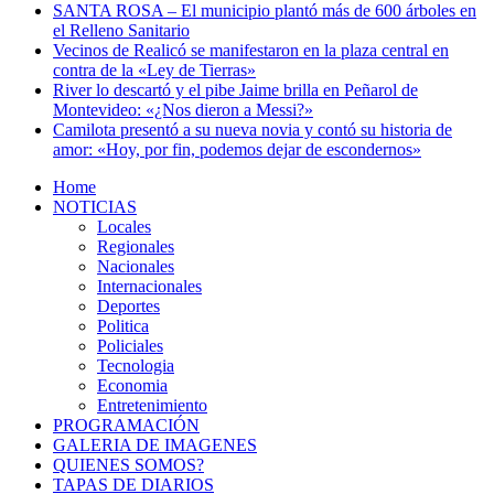
SANTA ROSA – El municipio plantó más de 600 árboles en
el Relleno Sanitario
Vecinos de Realicó se manifestaron en la plaza central en
contra de la «Ley de Tierras»
River lo descartó y el pibe Jaime brilla en Peñarol de
Montevideo: «¿Nos dieron a Messi?»
Camilota presentó a su nueva novia y contó su historia de
amor: «Hoy, por fin, podemos dejar de escondernos»
Home
NOTICIAS
Locales
Regionales
Nacionales
Internacionales
Deportes
Politica
Policiales
Tecnologia
Economia
Entretenimiento
PROGRAMACIÓN
GALERIA DE IMAGENES
QUIENES SOMOS?
TAPAS DE DIARIOS