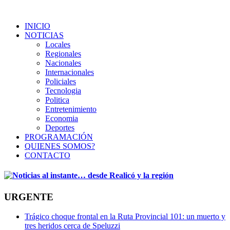
INICIO
NOTICIAS
Locales
Regionales
Nacionales
Internacionales
Policiales
Tecnologia
Politica
Entretenimiento
Economia
Deportes
PROGRAMACIÓN
QUIENES SOMOS?
CONTACTO
URGENTE
Trágico choque frontal en la Ruta Provincial 101: un muerto y
tres heridos cerca de Speluzzi