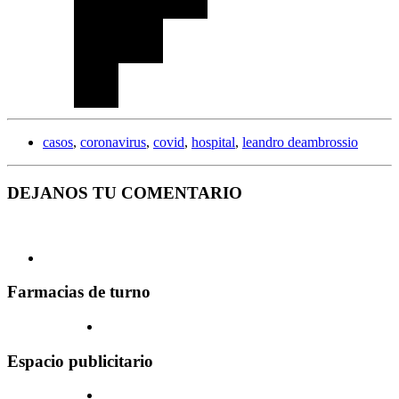
casos
,
coronavirus
,
covid
,
hospital
,
leandro deambrossio
DEJANOS TU COMENTARIO
Farmacias de turno
Espacio publicitario