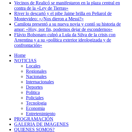
Vecinos de Realicó se manifestaron en la plaza central en
contra de la «Ley de Tierras»
River lo descartó y el pibe Jaime brilla en Peñarol de
Montevideo: «¿Nos dieron a Messi?»
Camilota presentó a su nueva novia y contó su historia de
amor: «Hoy, por fin, podemos dejar de escondernos»
Flávio Bolsonaro culpó a Lula da Silva de la crisis con
Argentina y a su «política exterior ideologizada y de
confrontación»
Home
NOTICIAS
Locales
Regionales
Nacionales
Internacionales
Deportes
Politica
Policiales
Tecnologia
Economia
Entretenimiento
PROGRAMACIÓN
GALERIA DE IMAGENES
QUIENES SOMOS?