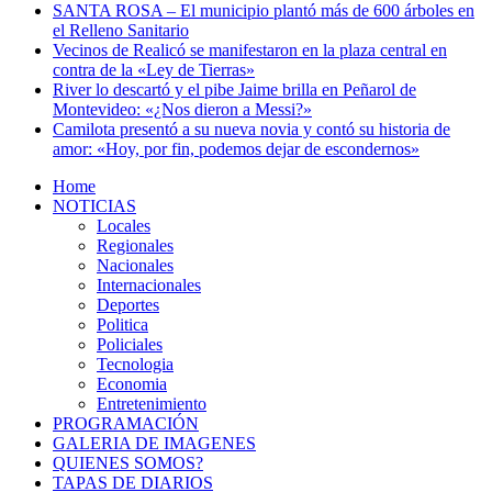
SANTA ROSA – El municipio plantó más de 600 árboles en
el Relleno Sanitario
Vecinos de Realicó se manifestaron en la plaza central en
contra de la «Ley de Tierras»
River lo descartó y el pibe Jaime brilla en Peñarol de
Montevideo: «¿Nos dieron a Messi?»
Camilota presentó a su nueva novia y contó su historia de
amor: «Hoy, por fin, podemos dejar de escondernos»
Home
NOTICIAS
Locales
Regionales
Nacionales
Internacionales
Deportes
Politica
Policiales
Tecnologia
Economia
Entretenimiento
PROGRAMACIÓN
GALERIA DE IMAGENES
QUIENES SOMOS?
TAPAS DE DIARIOS