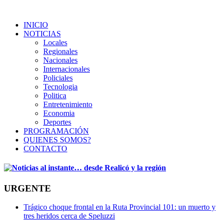
INICIO
NOTICIAS
Locales
Regionales
Nacionales
Internacionales
Policiales
Tecnologia
Politica
Entretenimiento
Economia
Deportes
PROGRAMACIÓN
QUIENES SOMOS?
CONTACTO
URGENTE
Trágico choque frontal en la Ruta Provincial 101: un muerto y
tres heridos cerca de Speluzzi