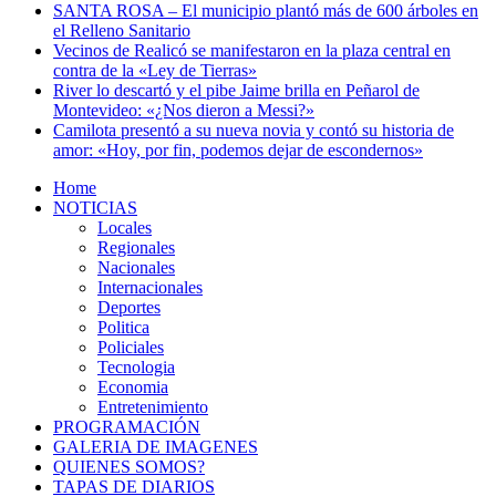
SANTA ROSA – El municipio plantó más de 600 árboles en
el Relleno Sanitario
Vecinos de Realicó se manifestaron en la plaza central en
contra de la «Ley de Tierras»
River lo descartó y el pibe Jaime brilla en Peñarol de
Montevideo: «¿Nos dieron a Messi?»
Camilota presentó a su nueva novia y contó su historia de
amor: «Hoy, por fin, podemos dejar de escondernos»
Home
NOTICIAS
Locales
Regionales
Nacionales
Internacionales
Deportes
Politica
Policiales
Tecnologia
Economia
Entretenimiento
PROGRAMACIÓN
GALERIA DE IMAGENES
QUIENES SOMOS?
TAPAS DE DIARIOS