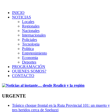
INICIO
NOTICIAS
Locales
Regionales
Nacionales
Internacionales
Policiales
Tecnologia
Politica
Entretenimiento
Economia
Deportes
PROGRAMACIÓN
QUIENES SOMOS?
CONTACTO
URGENTE
Trágico choque frontal en la Ruta Provincial 101: un muerto y
tres heridos cerca de Speluzzi