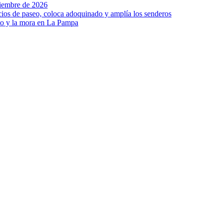
viembre de 2026
ios de paseo, coloca adoquinado y amplía los senderos
to y la mora en La Pampa