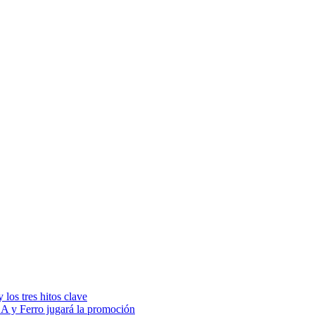
los tres hitos clave
 A y Ferro jugará la promoción