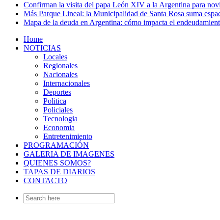
Confirman la visita del papa León XIV a la Argentina para no
Más Parque Lineal: la Municipalidad de Santa Rosa suma espac
Mapa de la deuda en Argentina: cómo impacta el endeudamien
Home
NOTICIAS
Locales
Regionales
Nacionales
Internacionales
Deportes
Politica
Policiales
Tecnologia
Economia
Entretenimiento
PROGRAMACIÓN
GALERIA DE IMAGENES
QUIENES SOMOS?
TAPAS DE DIARIOS
CONTACTO
Search
for: