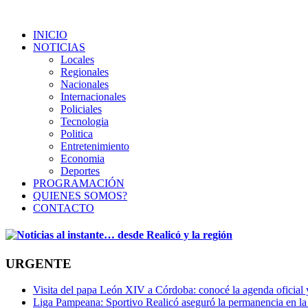
INICIO
NOTICIAS
Locales
Regionales
Nacionales
Internacionales
Policiales
Tecnologia
Politica
Entretenimiento
Economia
Deportes
PROGRAMACIÓN
QUIENES SOMOS?
CONTACTO
URGENTE
Visita del papa León XIV a Córdoba: conocé la agenda oficial y 
Liga Pampeana: Sportivo Realicó aseguró la permanencia en la