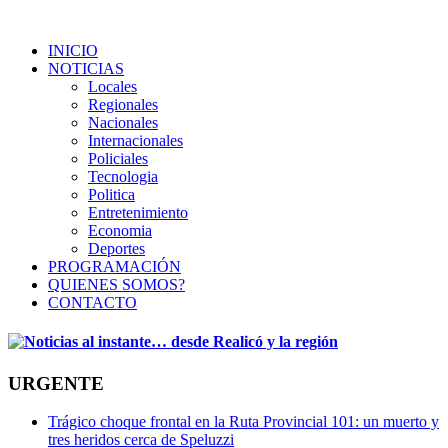
INICIO
NOTICIAS
Locales
Regionales
Nacionales
Internacionales
Policiales
Tecnologia
Politica
Entretenimiento
Economia
Deportes
PROGRAMACIÓN
QUIENES SOMOS?
CONTACTO
URGENTE
Trágico choque frontal en la Ruta Provincial 101: un muerto y
tres heridos cerca de Speluzzi