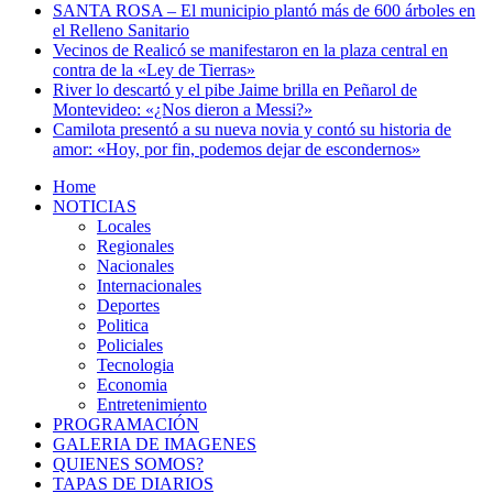
SANTA ROSA – El municipio plantó más de 600 árboles en
el Relleno Sanitario
Vecinos de Realicó se manifestaron en la plaza central en
contra de la «Ley de Tierras»
River lo descartó y el pibe Jaime brilla en Peñarol de
Montevideo: «¿Nos dieron a Messi?»
Camilota presentó a su nueva novia y contó su historia de
amor: «Hoy, por fin, podemos dejar de escondernos»
Home
NOTICIAS
Locales
Regionales
Nacionales
Internacionales
Deportes
Politica
Policiales
Tecnologia
Economia
Entretenimiento
PROGRAMACIÓN
GALERIA DE IMAGENES
QUIENES SOMOS?
TAPAS DE DIARIOS