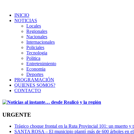
INICIO
NOTICIAS
Locales
Regionales
Nacionales
Internacionales
Policiales
Tecnologia
Politica
Entretenimiento
Economia
Deportes
PROGRAMACIÓN
QUIENES SOMOS?
CONTACTO
URGENTE
Trágico choque frontal en la Ruta Provincial 101: un muerto y t
SANTA ROSA – El municipio plantó más de 600 árboles en el 