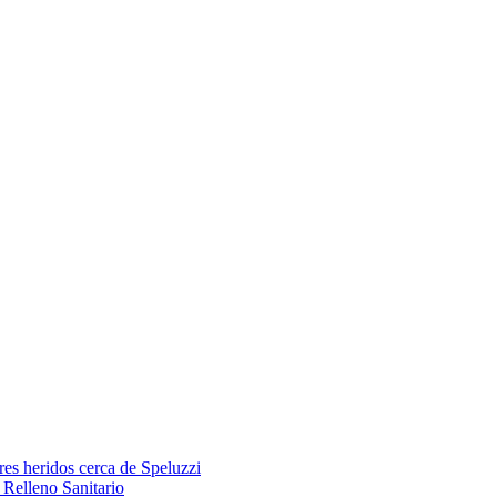
res heridos cerca de Speluzzi
Relleno Sanitario