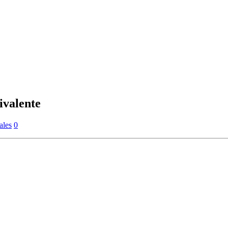
ivalente
ales
0