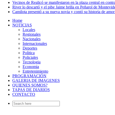
Vecinos de Realicó se manifestaron en la plaza central en contr
River lo descartó y el pibe Jaime brilla en Peñarol de Montevi
Camilota presentó a su nueva novia y contó su historia de amo
Home
NOTICIAS
Locales
Regionales
Nacionales
Internacionales
Deportes
Politica
Policiales
Tecnologia
Economia
Entretenimiento
PROGRAMACIÓN
GALERIA DE IMAGENES
QUIENES SOMOS?
TAPAS DE DIARIOS
CONTACTO
Search
for: