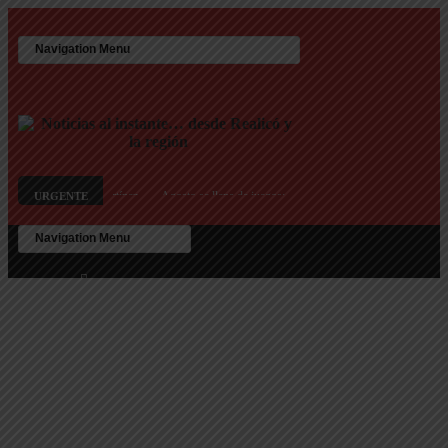
HH. Juan Carlos Martínez
Agosto se llena de juegos: el Mes de las Infancias se vive en los 
URGENTE
s 25 viviendas del IPAV
Te ofrecen trabajo, pero es un engaño: así son las nuevas estafas la
en Texas debido a preocupaciones sobre el consumo eléctrico y de agua
HH. Juan Carlos Martínez