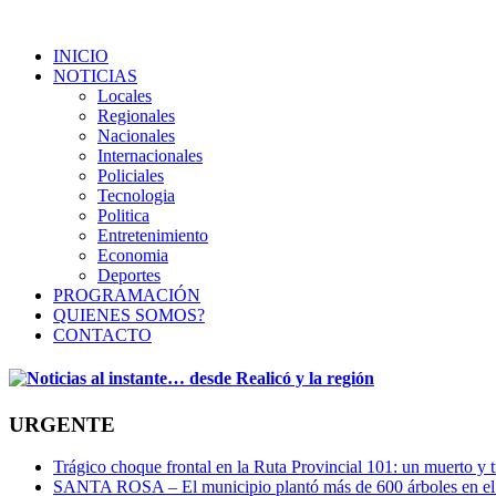
INICIO
NOTICIAS
Locales
Regionales
Nacionales
Internacionales
Policiales
Tecnologia
Politica
Entretenimiento
Economia
Deportes
PROGRAMACIÓN
QUIENES SOMOS?
CONTACTO
URGENTE
Trágico choque frontal en la Ruta Provincial 101: un muerto y t
SANTA ROSA – El municipio plantó más de 600 árboles en el 