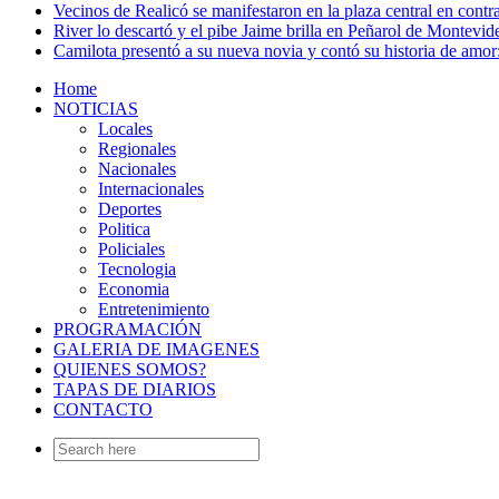
Vecinos de Realicó se manifestaron en la plaza central en contr
River lo descartó y el pibe Jaime brilla en Peñarol de Montevi
Camilota presentó a su nueva novia y contó su historia de amo
Home
NOTICIAS
Locales
Regionales
Nacionales
Internacionales
Deportes
Politica
Policiales
Tecnologia
Economia
Entretenimiento
PROGRAMACIÓN
GALERIA DE IMAGENES
QUIENES SOMOS?
TAPAS DE DIARIOS
CONTACTO
Search
for: