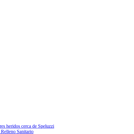
res heridos cerca de Speluzzi
Relleno Sanitario