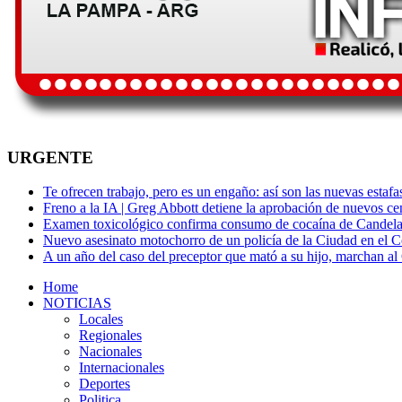
URGENTE
Te ofrecen trabajo, pero es un engaño: así son las nuevas estafa
Freno a la IA | Greg Abbott detiene la aprobación de nuevos ce
Examen toxicológico confirma consumo de cocaína de Candela
Nuevo asesinato motochorro de un policía de la Ciudad en el
A un año del caso del preceptor que mató a su hijo, marchan al 
Home
NOTICIAS
Locales
Regionales
Nacionales
Internacionales
Deportes
Politica