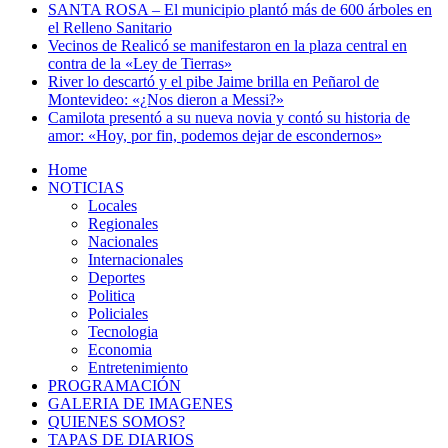
SANTA ROSA – El municipio plantó más de 600 árboles en
el Relleno Sanitario
Vecinos de Realicó se manifestaron en la plaza central en
contra de la «Ley de Tierras»
River lo descartó y el pibe Jaime brilla en Peñarol de
Montevideo: «¿Nos dieron a Messi?»
Camilota presentó a su nueva novia y contó su historia de
amor: «Hoy, por fin, podemos dejar de escondernos»
Home
NOTICIAS
Locales
Regionales
Nacionales
Internacionales
Deportes
Politica
Policiales
Tecnologia
Economia
Entretenimiento
PROGRAMACIÓN
GALERIA DE IMAGENES
QUIENES SOMOS?
TAPAS DE DIARIOS