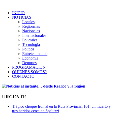
INICIO
NOTICIAS
Locales
Regionales
Nacionales
Internacionales
Policiales
Tecnologia
Politica
Entretenimiento
Economia
Deportes
PROGRAMACIÓN
QUIENES SOMOS?
CONTACTO
URGENTE
Trágico choque frontal en la Ruta Provincial 101: un muerto y
tres heridos cerca de Speluzzi