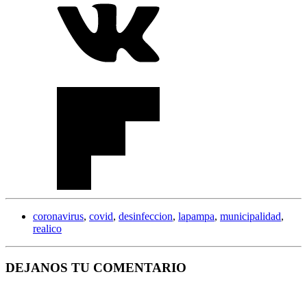
coronavirus
,
covid
,
desinfeccion
,
lapampa
,
municipalidad
,
realico
DEJANOS TU COMENTARIO