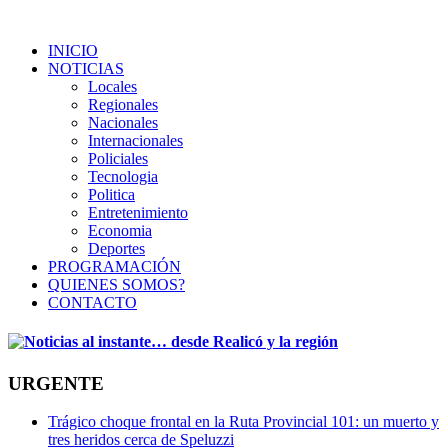
INICIO
NOTICIAS
Locales
Regionales
Nacionales
Internacionales
Policiales
Tecnologia
Politica
Entretenimiento
Economia
Deportes
PROGRAMACIÓN
QUIENES SOMOS?
CONTACTO
URGENTE
Trágico choque frontal en la Ruta Provincial 101: un muerto y
tres heridos cerca de Speluzzi