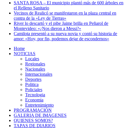
SANTA ROSA – El municipio plantó más de 600 árboles en
el Relleno Sanitario
Vecinos de Realicó se manifestaron en la plaza central en
contra de la «Ley de Tierras»
River lo descartó y el pibe Jaime brilla en Peñarol de
Montevideo: «¿Nos dieron a Messi?»
Camilota presentó a su nueva novia y contó su historia de
amor: «Hoy, por fin, podemos dejar de escondernos»
Home
NOTICIAS
Locales
Regionales
Nacionales
Internacionales
Deportes
Politica
Policiales
Tecnologia
Economia
Entretenimiento
PROGRAMACIÓN
GALERIA DE IMAGENES
QUIENES SOMOS?
TAPAS DE DIARIOS