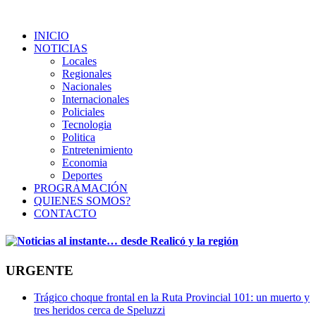
INICIO
NOTICIAS
Locales
Regionales
Nacionales
Internacionales
Policiales
Tecnologia
Politica
Entretenimiento
Economia
Deportes
PROGRAMACIÓN
QUIENES SOMOS?
CONTACTO
URGENTE
Trágico choque frontal en la Ruta Provincial 101: un muerto y
tres heridos cerca de Speluzzi