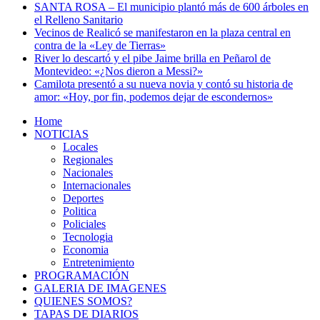
SANTA ROSA – El municipio plantó más de 600 árboles en
el Relleno Sanitario
Vecinos de Realicó se manifestaron en la plaza central en
contra de la «Ley de Tierras»
River lo descartó y el pibe Jaime brilla en Peñarol de
Montevideo: «¿Nos dieron a Messi?»
Camilota presentó a su nueva novia y contó su historia de
amor: «Hoy, por fin, podemos dejar de escondernos»
Home
NOTICIAS
Locales
Regionales
Nacionales
Internacionales
Deportes
Politica
Policiales
Tecnologia
Economia
Entretenimiento
PROGRAMACIÓN
GALERIA DE IMAGENES
QUIENES SOMOS?
TAPAS DE DIARIOS