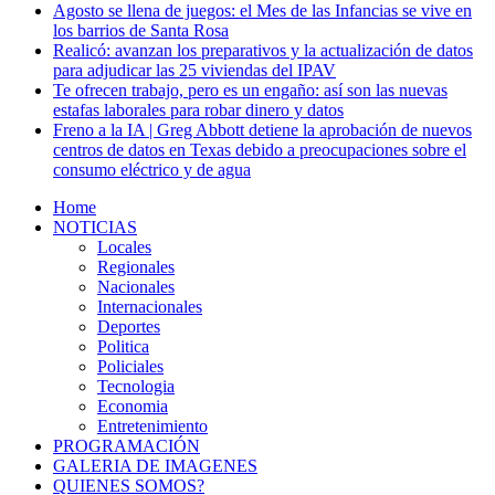
Agosto se llena de juegos: el Mes de las Infancias se vive en
los barrios de Santa Rosa
Realicó: avanzan los preparativos y la actualización de datos
para adjudicar las 25 viviendas del IPAV
Te ofrecen trabajo, pero es un engaño: así son las nuevas
estafas laborales para robar dinero y datos
Freno a la IA | Greg Abbott detiene la aprobación de nuevos
centros de datos en Texas debido a preocupaciones sobre el
consumo eléctrico y de agua
Home
NOTICIAS
Locales
Regionales
Nacionales
Internacionales
Deportes
Politica
Policiales
Tecnologia
Economia
Entretenimiento
PROGRAMACIÓN
GALERIA DE IMAGENES
QUIENES SOMOS?