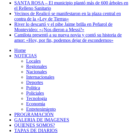
SANTA ROSA – El municipio plantó más de 600 árboles en
el Relleno Sanitario
Vecinos de Realicó se manifestaron en la plaza central en
contra de la «Ley de Tierras»
River lo descartó y el pibe Jaime brilla en Peñarol de
Montevideo: «¿Nos dieron a Messi?»
Camilota presentó a su nueva novia y contó su historia de
amor: «Hoy, por fin, podemos dejar de escondernos»
Home
NOTICIAS
Locales
Regionales
Nacionales
Internacionales
Deportes
Politica
Policiales
Tecnologia
Economia
Entretenimiento
PROGRAMACIÓN
GALERIA DE IMAGENES
QUIENES SOMOS?
TAPAS DE DIARIOS