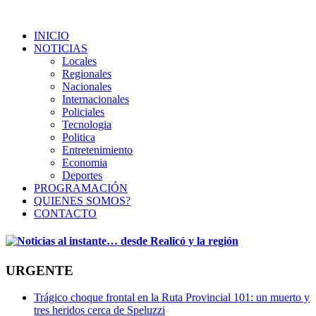
INICIO
NOTICIAS
Locales
Regionales
Nacionales
Internacionales
Policiales
Tecnologia
Politica
Entretenimiento
Economia
Deportes
PROGRAMACIÓN
QUIENES SOMOS?
CONTACTO
URGENTE
Trágico choque frontal en la Ruta Provincial 101: un muerto y
tres heridos cerca de Speluzzi