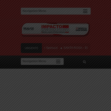
uerto y tres heridos cerca de Speluzzi
SANTA ROSA – El municipio plantó más d
URGENTE
l en contra de la «Ley de Tierras»
River lo descartó y el pibe Jaime brilla en
ia de amor: «Hoy, por fin, podemos dejar de escondernos»
uerto y tres heridos cerca de Speluzzi