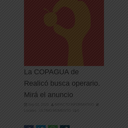
La COPAGUA de
Realicó busca operario.
Mirá el anuncio
Sep 02, 2020
IMPACTO INFORMATIVO
Locales
ULTIMO MOMENTO
0
,