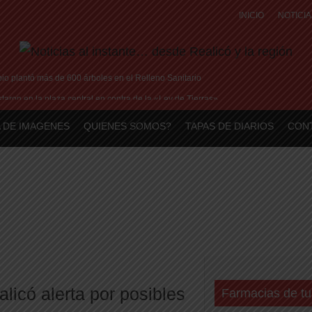
INICIO
NOTICIA
o plantó más de 600 árboles en el Relleno Sanitario
aron en la plaza central en contra de la «Ley de Tierras»
me brilla en Peñarol de Montevideo: «¿Nos dieron a Messi?»
 DE IMAGENES
QUIENES SOMOS?
TAPAS DE DIARIOS
CON
tó su historia de amor: «Hoy, por fin, podemos dejar de escondernos»
sis con Argentina y a su «política exterior ideologizada y de confrontación»
licó alerta por posibles
Farmacias de tu