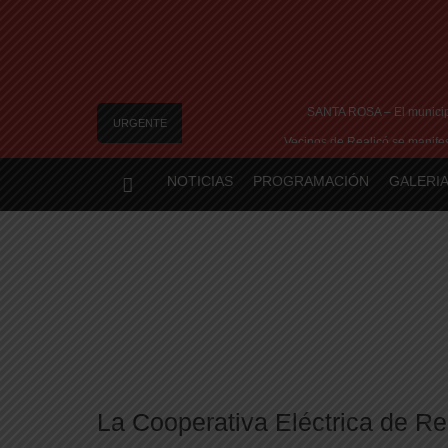
SANTA ROSA – El municipi
URGENTE
Vecinos de Realicó se manifest
River lo descartó y el pibe Jai
NOTICIAS
PROGRAMACIÓN
GALERIA
Camilota presentó a su nueva novia y con
Flávio Bolsonaro culpó a Lula da Silva de la cri
La Cooperativa Eléctrica de Rea