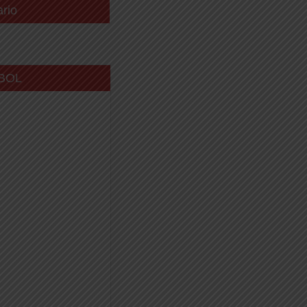
ario
BOL