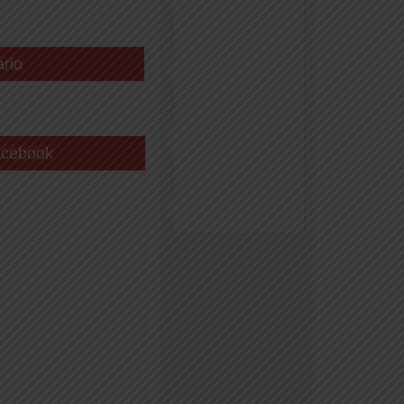
ario
acebook