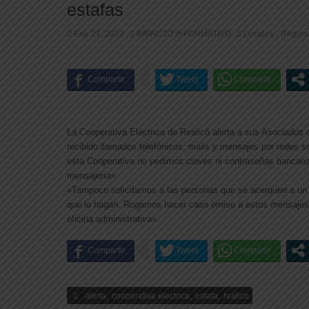
estafas
Ene 21, 2022
IMPACTO INFORMATIVO
Locales
Region
,
La Cooperativa Eléctrica de Realicó alerta a sus Asociados
recibido llamados telefónicos, mails y mensajes por redes
esta Cooperativa no pedimos claves ni contraseñas bancarias
mensajería».
«Tampoco solicitamos a las personas que se acerquen a un c
que lo hagan. Rogamos hacer caso omiso a estos mensajes,
oficina administrativa».
,
,
,
alerta
cooperativa electrica
estafa
realico