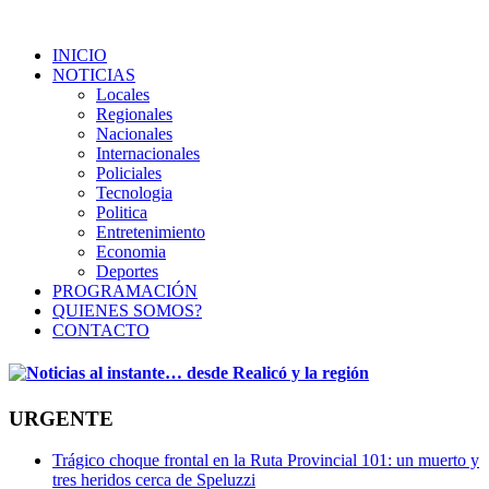
INICIO
NOTICIAS
Locales
Regionales
Nacionales
Internacionales
Policiales
Tecnologia
Politica
Entretenimiento
Economia
Deportes
PROGRAMACIÓN
QUIENES SOMOS?
CONTACTO
URGENTE
Trágico choque frontal en la Ruta Provincial 101: un muerto y
tres heridos cerca de Speluzzi