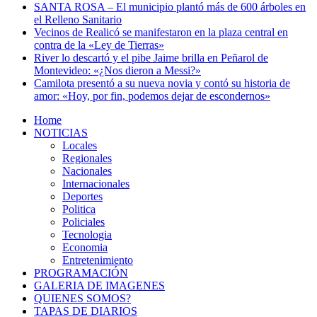
SANTA ROSA – El municipio plantó más de 600 árboles en
el Relleno Sanitario
Vecinos de Realicó se manifestaron en la plaza central en
contra de la «Ley de Tierras»
River lo descartó y el pibe Jaime brilla en Peñarol de
Montevideo: «¿Nos dieron a Messi?»
Camilota presentó a su nueva novia y contó su historia de
amor: «Hoy, por fin, podemos dejar de escondernos»
Home
NOTICIAS
Locales
Regionales
Nacionales
Internacionales
Deportes
Politica
Policiales
Tecnologia
Economia
Entretenimiento
PROGRAMACIÓN
GALERIA DE IMAGENES
QUIENES SOMOS?
TAPAS DE DIARIOS