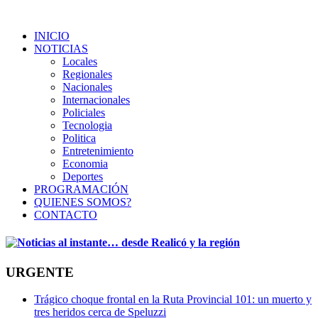
INICIO
NOTICIAS
Locales
Regionales
Nacionales
Internacionales
Policiales
Tecnologia
Politica
Entretenimiento
Economia
Deportes
PROGRAMACIÓN
QUIENES SOMOS?
CONTACTO
URGENTE
Trágico choque frontal en la Ruta Provincial 101: un muerto y
tres heridos cerca de Speluzzi