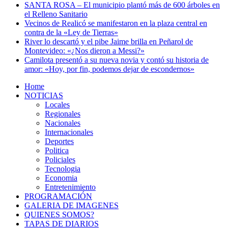
SANTA ROSA – El municipio plantó más de 600 árboles en
el Relleno Sanitario
Vecinos de Realicó se manifestaron en la plaza central en
contra de la «Ley de Tierras»
River lo descartó y el pibe Jaime brilla en Peñarol de
Montevideo: «¿Nos dieron a Messi?»
Camilota presentó a su nueva novia y contó su historia de
amor: «Hoy, por fin, podemos dejar de escondernos»
Home
NOTICIAS
Locales
Regionales
Nacionales
Internacionales
Deportes
Politica
Policiales
Tecnologia
Economia
Entretenimiento
PROGRAMACIÓN
GALERIA DE IMAGENES
QUIENES SOMOS?
TAPAS DE DIARIOS