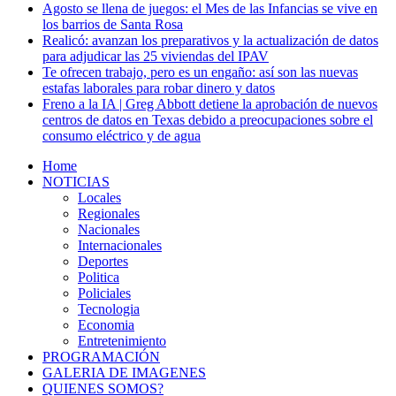
Agosto se llena de juegos: el Mes de las Infancias se vive en
los barrios de Santa Rosa
Realicó: avanzan los preparativos y la actualización de datos
para adjudicar las 25 viviendas del IPAV
Te ofrecen trabajo, pero es un engaño: así son las nuevas
estafas laborales para robar dinero y datos
Freno a la IA | Greg Abbott detiene la aprobación de nuevos
centros de datos en Texas debido a preocupaciones sobre el
consumo eléctrico y de agua
Home
NOTICIAS
Locales
Regionales
Nacionales
Internacionales
Deportes
Politica
Policiales
Tecnologia
Economia
Entretenimiento
PROGRAMACIÓN
GALERIA DE IMAGENES
QUIENES SOMOS?