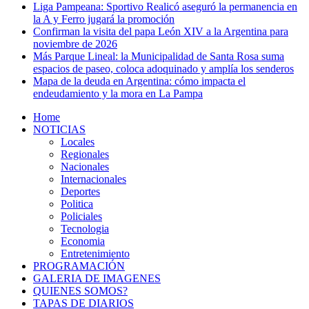
Liga Pampeana: Sportivo Realicó aseguró la permanencia en
la A y Ferro jugará la promoción
Confirman la visita del papa León XIV a la Argentina para
noviembre de 2026
Más Parque Lineal: la Municipalidad de Santa Rosa suma
espacios de paseo, coloca adoquinado y amplía los senderos
Mapa de la deuda en Argentina: cómo impacta el
endeudamiento y la mora en La Pampa
Home
NOTICIAS
Locales
Regionales
Nacionales
Internacionales
Deportes
Politica
Policiales
Tecnologia
Economia
Entretenimiento
PROGRAMACIÓN
GALERIA DE IMAGENES
QUIENES SOMOS?
TAPAS DE DIARIOS