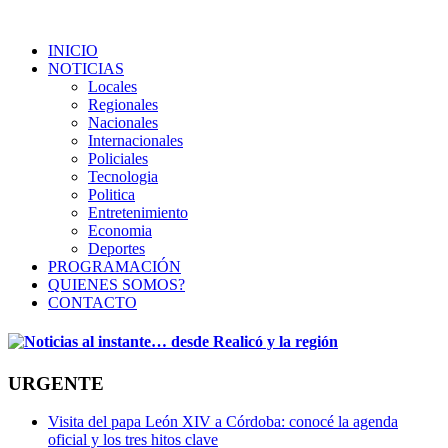
INICIO
NOTICIAS
Locales
Regionales
Nacionales
Internacionales
Policiales
Tecnologia
Politica
Entretenimiento
Economia
Deportes
PROGRAMACIÓN
QUIENES SOMOS?
CONTACTO
URGENTE
Visita del papa León XIV a Córdoba: conocé la agenda
oficial y los tres hitos clave