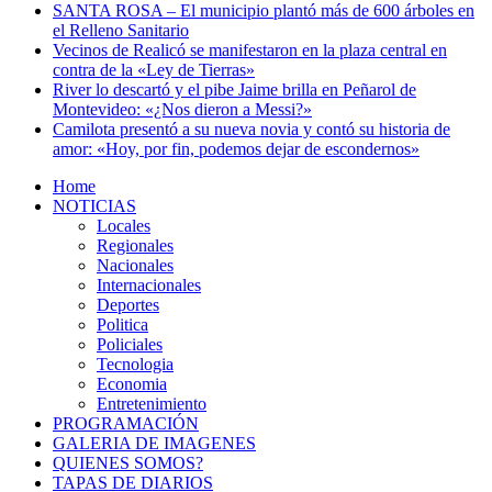
SANTA ROSA – El municipio plantó más de 600 árboles en
el Relleno Sanitario
Vecinos de Realicó se manifestaron en la plaza central en
contra de la «Ley de Tierras»
River lo descartó y el pibe Jaime brilla en Peñarol de
Montevideo: «¿Nos dieron a Messi?»
Camilota presentó a su nueva novia y contó su historia de
amor: «Hoy, por fin, podemos dejar de escondernos»
Home
NOTICIAS
Locales
Regionales
Nacionales
Internacionales
Deportes
Politica
Policiales
Tecnologia
Economia
Entretenimiento
PROGRAMACIÓN
GALERIA DE IMAGENES
QUIENES SOMOS?
TAPAS DE DIARIOS