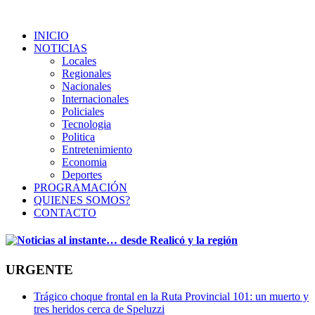
INICIO
NOTICIAS
Locales
Regionales
Nacionales
Internacionales
Policiales
Tecnologia
Politica
Entretenimiento
Economia
Deportes
PROGRAMACIÓN
QUIENES SOMOS?
CONTACTO
URGENTE
Trágico choque frontal en la Ruta Provincial 101: un muerto y
tres heridos cerca de Speluzzi