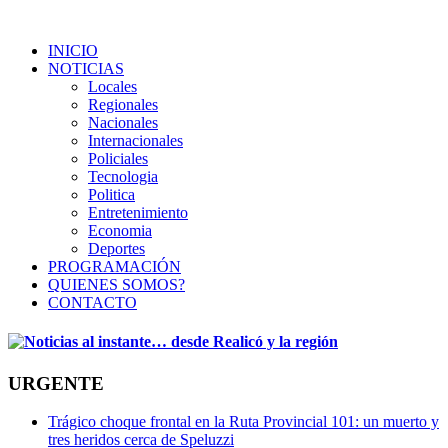
INICIO
NOTICIAS
Locales
Regionales
Nacionales
Internacionales
Policiales
Tecnologia
Politica
Entretenimiento
Economia
Deportes
PROGRAMACIÓN
QUIENES SOMOS?
CONTACTO
URGENTE
Trágico choque frontal en la Ruta Provincial 101: un muerto y
tres heridos cerca de Speluzzi