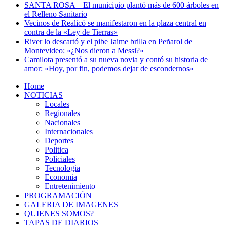
SANTA ROSA – El municipio plantó más de 600 árboles en
el Relleno Sanitario
Vecinos de Realicó se manifestaron en la plaza central en
contra de la «Ley de Tierras»
River lo descartó y el pibe Jaime brilla en Peñarol de
Montevideo: «¿Nos dieron a Messi?»
Camilota presentó a su nueva novia y contó su historia de
amor: «Hoy, por fin, podemos dejar de escondernos»
Home
NOTICIAS
Locales
Regionales
Nacionales
Internacionales
Deportes
Politica
Policiales
Tecnologia
Economia
Entretenimiento
PROGRAMACIÓN
GALERIA DE IMAGENES
QUIENES SOMOS?
TAPAS DE DIARIOS