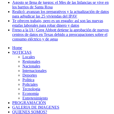
Agosto se llena de juegos: el Mes de las Infancias se vive en
los barrios de Santa Rosa
Realicó: avanzan los preparativos y la actualización de datos
para adjudicar las 25 viviendas del IPAV
Te ofrecen trabajo, pero es un engaño: así son las nuevas
estafas laborales para robar dinero y datos
Freno a la IA | Greg Abbott detiene la aprobación de nuevos
centros de datos en Texas debido a preocupaciones sobre el
consumo eléctrico y de agua
Home
NOTICIAS
Locales
Regionales
Nacionales
Internacionales
Deportes
Politica
Policiales
Tecnologia
Economia
Entretenimiento
PROGRAMACIÓN
GALERIA DE IMAGENES
QUIENES SOMOS?