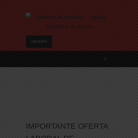
URGENTE
Falleció a los 92 años el reconocido periodista
pampeano y militante de DD.HH. Juan Carlos
Martínez
Agosto se llena de juegos: el Mes de las
Infancias se vive en los barrios de Santa Rosa
Realicó: avanzan los preparativos y la
actualización de datos para adjudicar las 25
viviendas del IPAV
Te ofrecen trabajo, pero es un engaño: así son
las nuevas estafas laborales para robar dinero y
datos
IMPORTANTE OFERTA
Freno a la IA | Greg Abbott detiene la aprobación
de nuevos centros de datos en Texas debido a