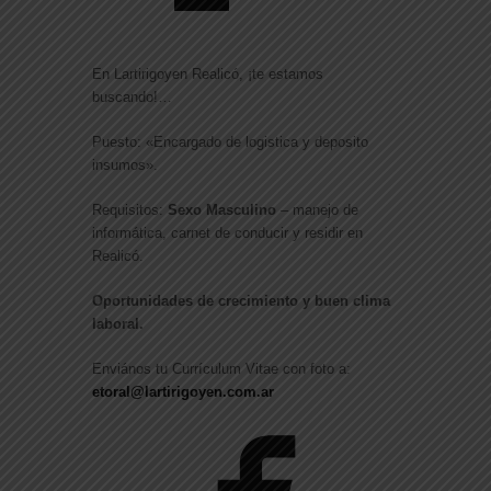
En Lartirigoyen Realicó, ¡te estamos
buscando!…
Puesto: «Encargado de logistica y deposito
insumos».
Requisitos:
Sexo Masculino
– manejo de
informática, carnet de conducir y residir en
Realicó.
Oportunidades de crecimiento y buen clima
laboral.
Enviános tu Currículum Vitae con foto a:
etoral@lartirigoyen.com.ar