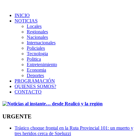
INICIO
NOTICIAS
Locales
Regionales
Nacionales
Internacionales
Policiales
Tecnologia
Politica
Entretenimiento
Economia
Deportes
PROGRAMACIÓN
QUIENES SOMOS?
CONTACTO
URGENTE
Trágico choque frontal en la Ruta Provincial 101: un muerto y
tres heridos cerca de Speluzzi