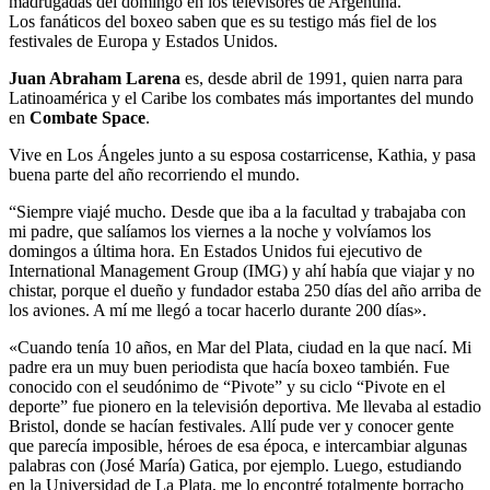
madrugadas del domingo en los televisores de Argentina.
Los fanáticos del boxeo saben que es su testigo más fiel de los
festivales de Europa y Estados Unidos.
Juan Abraham Larena
es, desde abril de 1991, quien narra para
Latinoamérica y el Caribe los combates más importantes del mundo
en
Combate Space
.
Vive en Los Ángeles junto a su esposa costarricense, Kathia, y pasa
buena parte del año recorriendo el mundo.
“Siempre viajé mucho. Desde que iba a la facultad y trabajaba con
mi padre, que salíamos los viernes a la noche y volvíamos los
domingos a última hora. En Estados Unidos fui ejecutivo de
International Management Group (IMG) y ahí había que viajar y no
chistar, porque el dueño y fundador estaba 250 días del año arriba de
los aviones. A mí me llegó a tocar hacerlo durante 200 días».
«Cuando tenía 10 años, en Mar del Plata, ciudad en la que nací. Mi
padre era un muy buen periodista que hacía boxeo también. Fue
conocido con el seudónimo de “Pivote” y su ciclo “Pivote en el
deporte” fue pionero en la televisión deportiva. Me llevaba al estadio
Bristol, donde se hacían festivales. Allí pude ver y conocer gente
que parecía imposible, héroes de esa época, e intercambiar algunas
palabras con (José María) Gatica, por ejemplo. Luego, estudiando
en la Universidad de La Plata, me lo encontré totalmente borracho