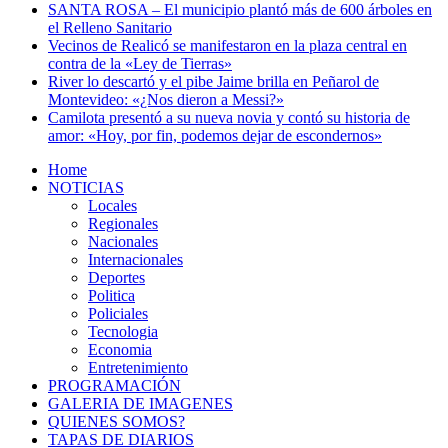
SANTA ROSA – El municipio plantó más de 600 árboles en
el Relleno Sanitario
Vecinos de Realicó se manifestaron en la plaza central en
contra de la «Ley de Tierras»
River lo descartó y el pibe Jaime brilla en Peñarol de
Montevideo: «¿Nos dieron a Messi?»
Camilota presentó a su nueva novia y contó su historia de
amor: «Hoy, por fin, podemos dejar de escondernos»
Home
NOTICIAS
Locales
Regionales
Nacionales
Internacionales
Deportes
Politica
Policiales
Tecnologia
Economia
Entretenimiento
PROGRAMACIÓN
GALERIA DE IMAGENES
QUIENES SOMOS?
TAPAS DE DIARIOS