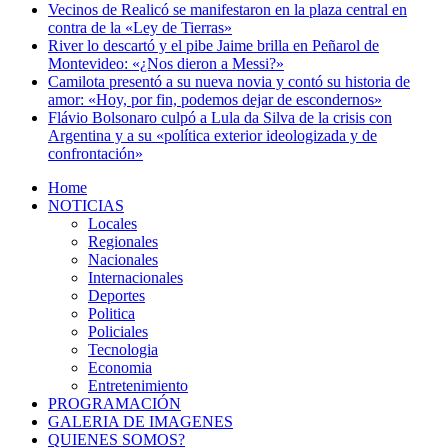
Vecinos de Realicó se manifestaron en la plaza central en
contra de la «Ley de Tierras»
River lo descartó y el pibe Jaime brilla en Peñarol de
Montevideo: «¿Nos dieron a Messi?»
Camilota presentó a su nueva novia y contó su historia de
amor: «Hoy, por fin, podemos dejar de escondernos»
Flávio Bolsonaro culpó a Lula da Silva de la crisis con
Argentina y a su «política exterior ideologizada y de
confrontación»
Home
NOTICIAS
Locales
Regionales
Nacionales
Internacionales
Deportes
Politica
Policiales
Tecnologia
Economia
Entretenimiento
PROGRAMACIÓN
GALERIA DE IMAGENES
QUIENES SOMOS?