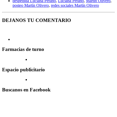
despedida Luciana Perano
,
Luciana Perano
,
Martín Olivero
,
posteo Martín Olivero
,
redes sociales Martín Olivero
DEJANOS TU COMENTARIO
Farmacias de turno
Espacio publicitario
Buscanos en Facebook