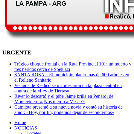
URGENTE
Trágico choque frontal en la Ruta Provincial 101: un muerto y
tres heridos cerca de Speluzzi
SANTA ROSA – El municipio plantó más de 600 árboles en
el Relleno Sanitario
Vecinos de Realicó se manifestaron en la plaza central en
contra de la «Ley de Tierras»
River lo descartó y el pibe Jaime brilla en Peñarol de
Montevideo: «¿Nos dieron a Messi?»
Camilota presentó a su nueva novia y contó su historia de
amor: «Hoy, por fin, podemos dejar de escondernos»
Home
NOTICIAS
Locales