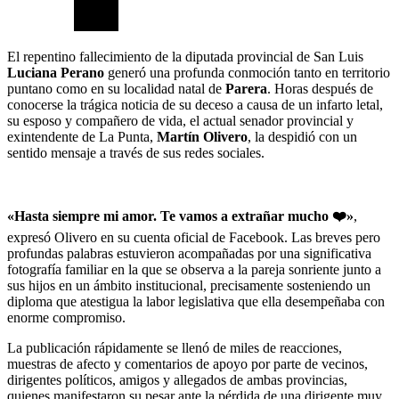
El repentino fallecimiento de la diputada provincial de San Luis
Luciana Perano
generó una profunda conmoción tanto en territorio
puntano como en su localidad natal de
Parera
. Horas después de
conocerse la trágica noticia de su deceso a causa de un infarto letal,
su esposo y compañero de vida, el actual senador provincial y
exintendente de La Punta,
Martín Olivero
, la despidió con un
sentido mensaje a través de sus redes sociales.
«Hasta siempre mi amor. Te vamos a extrañar mucho ❤️»
,
expresó Olivero en su cuenta oficial de Facebook. Las breves pero
profundas palabras estuvieron acompañadas por una significativa
fotografía familiar en la que se observa a la pareja sonriente junto a
sus hijos en un ámbito institucional, precisamente sosteniendo un
diploma que atestigua la labor legislativa que ella desempeñaba con
enorme compromiso.
La publicación rápidamente se llenó de miles de reacciones,
muestras de afecto y comentarios de apoyo por parte de vecinos,
dirigentes políticos, amigos y allegados de ambas provincias,
quienes manifestaron su pesar ante la pérdida de una dirigente muy