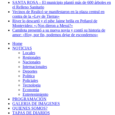
SANTA ROSA – El municipio plantó más de 600 árboles en
el Relleno Sanitario
Vecinos de Realicó se manifestaron en la plaza central en
contra de la «Ley de Tierras»
River lo descartó y el pibe Jaime brilla en Peñarol de
Montevideo: «¿Nos dieron a Messi?»
Camilota presentó a su nueva novia y contó su historia de
amor: «Hoy, por fin, podemos dejar de escondernos»
Home
NOTICIAS
Locales
Regionales
Nacionales
Internacionales
Deportes
Politica
Policiales
Tecnologia
Economia
Entretenimiento
PROGRAMACIÓN
GALERIA DE IMAGENES
QUIENES SOMOS?
TAPAS DE DIARIOS