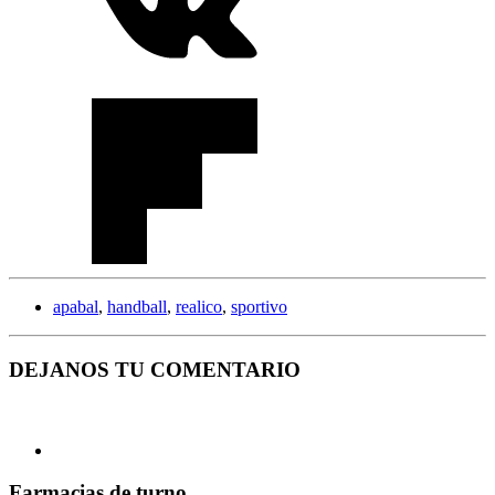
apabal
,
handball
,
realico
,
sportivo
DEJANOS TU COMENTARIO
Farmacias de turno