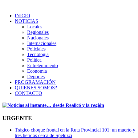
INICIO
NOTICIAS
Locales
Regionales
Nacionales
Internacionales
Policiales
Tecnologia
Politica
Entretenimiento
Economia
Deportes
PROGRAMACIÓN
QUIENES SOMOS?
CONTACTO
URGENTE
Trágico choque frontal en la Ruta Provincial 101: un muerto y
tres heridos cerca de Speluzzi