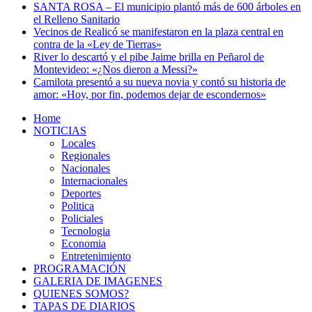
SANTA ROSA – El municipio plantó más de 600 árboles en
el Relleno Sanitario
Vecinos de Realicó se manifestaron en la plaza central en
contra de la «Ley de Tierras»
River lo descartó y el pibe Jaime brilla en Peñarol de
Montevideo: «¿Nos dieron a Messi?»
Camilota presentó a su nueva novia y contó su historia de
amor: «Hoy, por fin, podemos dejar de escondernos»
Home
NOTICIAS
Locales
Regionales
Nacionales
Internacionales
Deportes
Politica
Policiales
Tecnologia
Economia
Entretenimiento
PROGRAMACIÓN
GALERIA DE IMAGENES
QUIENES SOMOS?
TAPAS DE DIARIOS