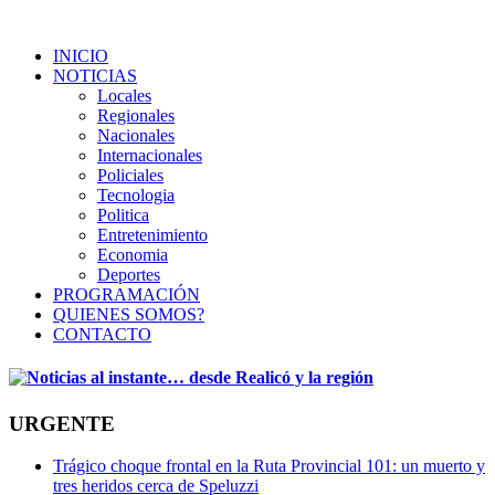
INICIO
NOTICIAS
Locales
Regionales
Nacionales
Internacionales
Policiales
Tecnologia
Politica
Entretenimiento
Economia
Deportes
PROGRAMACIÓN
QUIENES SOMOS?
CONTACTO
URGENTE
Trágico choque frontal en la Ruta Provincial 101: un muerto y
tres heridos cerca de Speluzzi